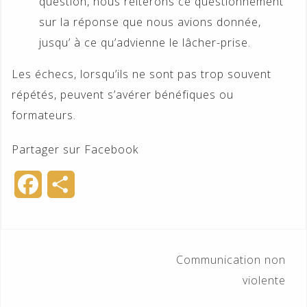
question, nous réitérons ce questionnement
sur la réponse que nous avions donnée,
jusqu’ à ce qu’advienne le lâcher-prise.
Les échecs, lorsqu’ils ne sont pas trop souvent
répétés, peuvent s’avérer bénéfiques ou
formateurs.
Partager sur Facebook
F
P
a
a
c
r
Navigation
Communication non
e
t
de
violente
b
a
l’article